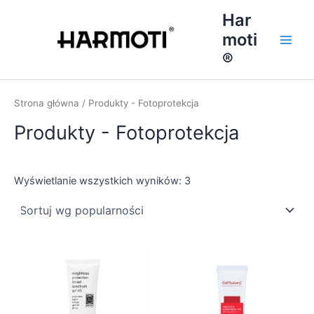
Przejdź
Har
do
moti
treści
Main
®
Men
Strona główna
/ Produkty - Fotoprotekcja
Produkty - Fotoprotekcja
Posortowane
Wyświetlanie wszystkich wyników: 3
według
popularności