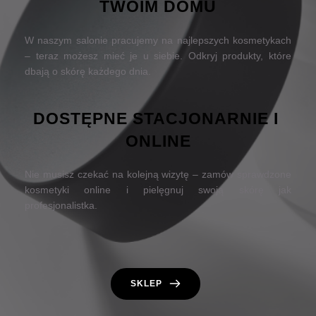
TWOIM DOMU
W naszym salonie pracujemy na najlepszych kosmetykach 
– teraz możesz mieć je u siebie. Odkryj produkty, które 
dbają o skórę każdego dnia.
DOSTĘPNE STACJONARNIE I 
ONLINE
Nie musisz czekać na kolejną wizytę – zamów sprawdzone 
kosmetyki online i pielęgnuj swoją skórę jak 
profesjonalistka.
SKLEP