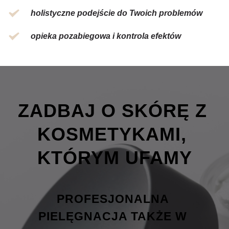
holistyczne podejście do Twoich problemów
opieka pozabiegowa i kontrola efektów
ZADBAJ O SKÓRĘ Z 
KOSMETYKAMI, 
KTÓRYM UFAMY
PROFESJONALNA 
PIELĘGNACJA TAKŻE W 