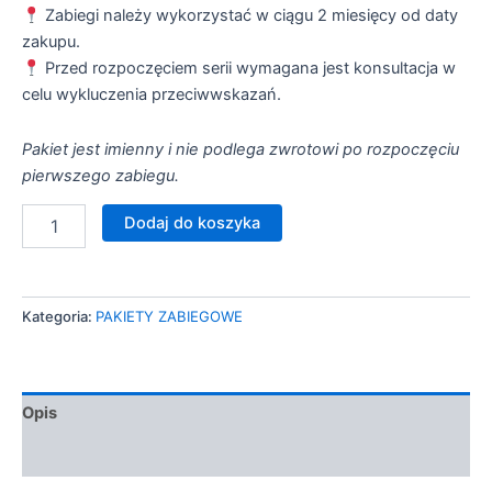
Zabiegi należy wykorzystać w ciągu 2 miesięcy od daty
zakupu.
Przed rozpoczęciem serii wymagana jest konsultacja w
celu wykluczenia przeciwwskazań.
Pakiet jest imienny i nie podlega zwrotowi po rozpoczęciu
pierwszego zabiegu.
ilość
Dodaj do koszyka
PAKIET
ZABIEGÓW
-
Radiofrekwencja
Kategoria:
PAKIETY ZABIEGOWE
mikroigłowa
Opis
Informacje dodatkowe