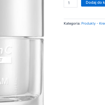
ilość
Dodaj do 
TIME
REVERSE
LIFTING
CREAM
Kategoria:
Produkty - Kr