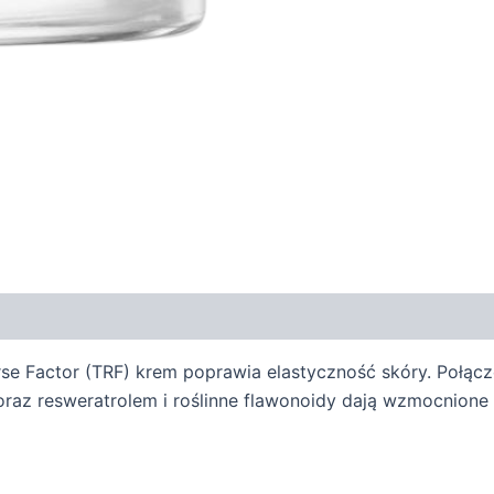
verse Factor (TRF) krem poprawia elastyczność skóry. Poł
 oraz resweratrolem i roślinne flawonoidy dają wzmocnione 