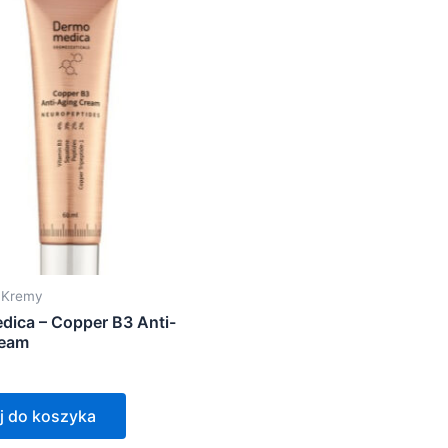
- Kremy
ica – Copper B3 Anti-
ream
j do koszyka