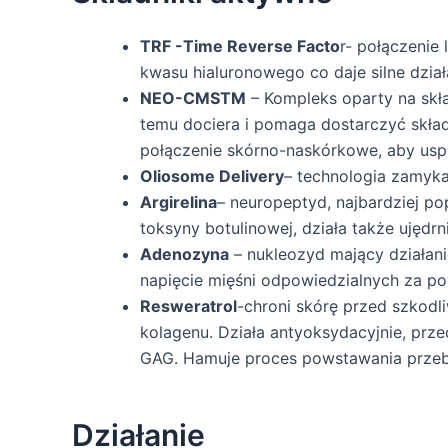
TRF -Time Reverse Facto
r- połączenie
kwasu hialuronowego co daje silne dzi
NEO-CMSTM
– Kompleks oparty na skł
temu dociera i pomaga dostarczyć skład
połączenie skórno-naskórkowe, aby usp
Oliosome Delivery
– technologia zamyka
Argirelina
– neuropeptyd, najbardziej pop
toksyny botulinowej, działa także ujęd
Adenozyna
– nukleozyd mający działani
napięcie mięśni odpowiedzialnych za 
Resweratrol
-chroni skórę przed szkodl
kolagenu. Działa antyoksydacyjnie, prz
GAG. Hamuje proces powstawania prze
Działanie