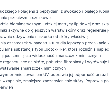
 ludzkiego kolagenu z peptydami z awokado i białego łubinu
ałanie przeciwzmarszczkowe
adzie biomimetycznym ludzkiej matrycy lipidowej oraz skł
niki aktywne do głębszych warstw skóry oraz regeneruje j
rawnić odżywienie naskórka od skóry właściwej
nia cząsteczek w nanostruktury dla lepszego przenikania
ularna substancja typu „botox-like”, która rozluźnia napięc
rniająco, zmniejsza widoczność zmarszczek mimicznych
e regenerujące na skórę, pobudza fibroblasty i wyrównuje 
powstawanie zmarszczek mimicznych
iwym promieniowaniem UV, poprawia jej odporność przez ha
eciwzapalnie, zmniejsza zaczerwienienie skóry. Poprawia p
barwień