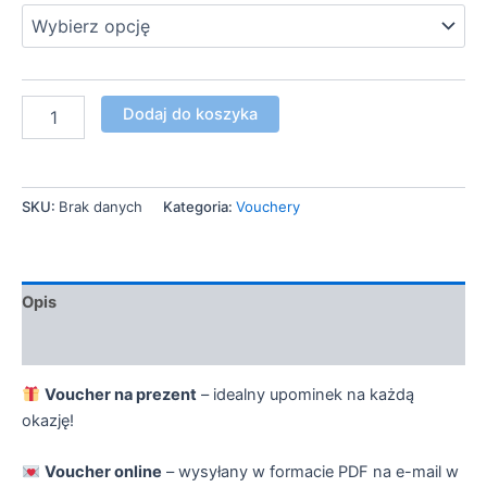
do
2000,00 zł
ilość
Dodaj do koszyka
Voucher
na
prezent
SKU:
Brak danych
Kategoria:
Vouchery
Opis
Informacje dodatkowe
Voucher na prezent
– idealny upominek na każdą
okazję!
Voucher online
– wysyłany w formacie PDF na e-mail w