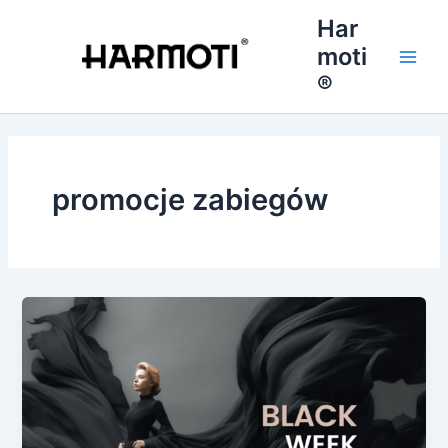
Przejdź
Har
do
moti
treści
Main
®
Men
promocje zabiegów