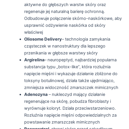
aktywne do głębszych warstw skóry oraz
regeneruje jej naturalną barierę ochronną.
Odbudowuje połączenie skórno-naskórkowe, aby
usprawnić odżywienie naskórka od skóry
właściwej
Oliosome Delivery
– technologia zamykania
cząsteczek w nanostruktury dla lepszego
przenikania w głębsze warstwy skóry
Argirelina
– neuropeptyd, najbardziej popularna
substancja typu „botox-like”, która rozluźnia
napięcie mięśni i wykazuje działanie zbliżone do
toksyny botulinowej, działa także ujędrniająco,
zmniejsza widoczność zmarszczek mimicznych
Adenozyna
– nukleozyd mający działanie
regenerujące na skórę, pobudza fibroblasty i
wyrównuje koloryt. Działa przeciwstarzeniowo.
Rozluźnia napięcie mięśni odpowiedzialnych za
powstawanie zmarszczek mimicznych
Resweratrol
-chroni skórę przed szkodliwym