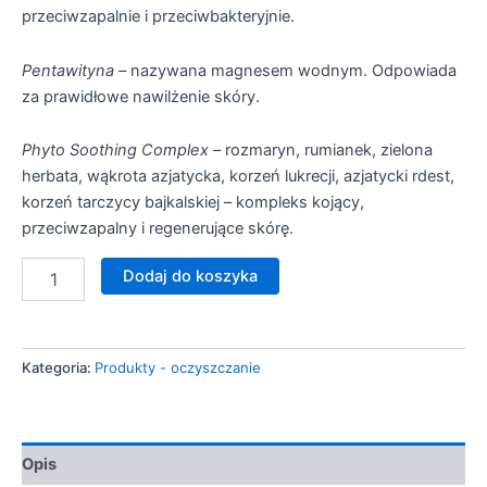
przeciwzapalnie i przeciwbakteryjnie.
Pentawityna –
nazywana magnesem wodnym. Odpowiada
za prawidłowe nawilżenie skóry.
Phyto Soothing Complex –
rozmaryn, rumianek, zielona
herbata, wąkrota azjatycka, korzeń lukrecji, azjatycki rdest,
korzeń tarczycy bajkalskiej – kompleks kojący,
przeciwzapalny i regenerujące skórę.
ilość
Dodaj do koszyka
Cell
Fusion
-
Gentle
Kategoria:
Produkty - oczyszczanie
Bubble
Cleanser
Opis