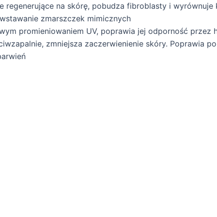
e regenerujące na skórę, pobudza fibroblasty i wyrównuje 
powstawanie zmarszczek mimicznych
iwym promieniowaniem UV, poprawia jej odporność przez ha
eciwzapalnie, zmniejsza zaczerwienienie skóry. Poprawia p
barwień