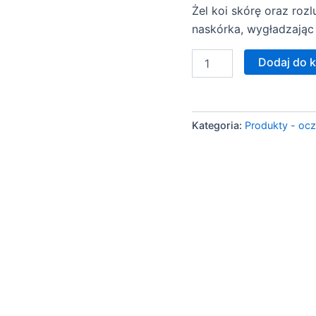
Żel koi skórę oraz ro
naskórka, wygładzając 
ilość
Dodaj do 
PCA
Skin
–
Facial
Kategoria:
Produkty - oc
Wash