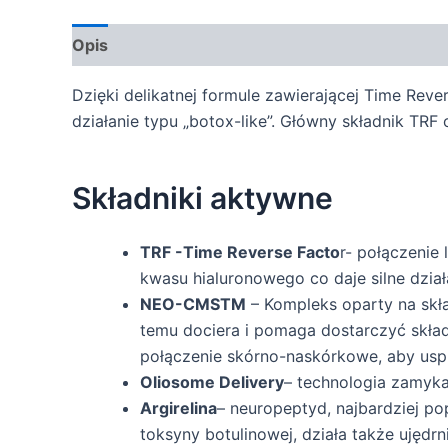
Opis
Dzięki delikatnej formule zawierającej Time Re
działanie typu „botox-like”. Główny składnik TRF
Składniki aktywne
TRF -Time Reverse Facto
r- połączenie
kwasu hialuronowego co daje silne dzi
NEO-CMSTM
– Kompleks oparty na skł
temu dociera i pomaga dostarczyć skład
połączenie skórno-naskórkowe, aby usp
Oliosome Delivery
– technologia zamyka
Argirelina
– neuropeptyd, najbardziej pop
toksyny botulinowej, działa także ujęd