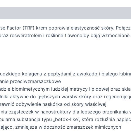
verse Factor (TRF) krem poprawia elastyczność skóry. Poł
 oraz resweratrolem i roślinne flawonoidy dają wzmocnione 
 ludzkiego kolagenu z peptydami z awokado i białego łubinu
ałanie przeciwzmarszczkowe
adzie biomimetycznym ludzkiej matrycy lipidowej oraz skł
niki aktywne do głębszych warstw skóry oraz regeneruje j
rawnić odżywienie naskórka od skóry właściwej
nia cząsteczek w nanostruktury dla lepszego przenikania
ularna substancja typu „botox-like”, która rozluźnia napięc
rniająco, zmniejsza widoczność zmarszczek mimicznych