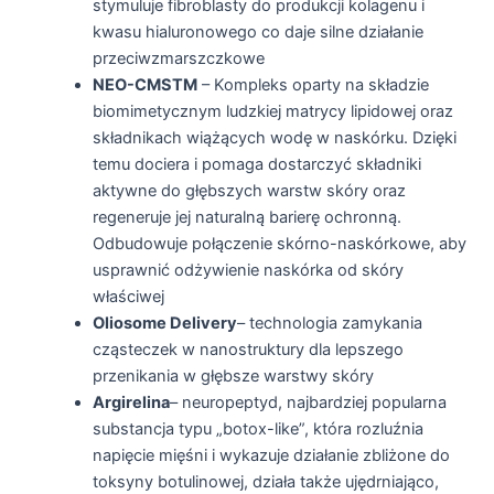
stymuluje fibroblasty do produkcji kolagenu i
kwasu hialuronowego co daje silne działanie
przeciwzmarszczkowe
NEO-CMSTM
– Kompleks oparty na składzie
biomimetycznym ludzkiej matrycy lipidowej oraz
składnikach wiążących wodę w naskórku. Dzięki
temu dociera i pomaga dostarczyć składniki
aktywne do głębszych warstw skóry oraz
regeneruje jej naturalną barierę ochronną.
Odbudowuje połączenie skórno-naskórkowe, aby
usprawnić odżywienie naskórka od skóry
właściwej
Oliosome Delivery
– technologia zamykania
cząsteczek w nanostruktury dla lepszego
przenikania w głębsze warstwy skóry
Argirelina
– neuropeptyd, najbardziej popularna
substancja typu „botox-like”, która rozluźnia
napięcie mięśni i wykazuje działanie zbliżone do
toksyny botulinowej, działa także ujędrniająco,