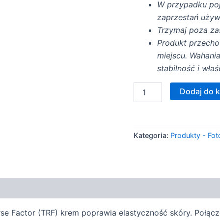
W przypadku poja
zaprzestań używ
Trzymaj poza zas
Produkt przecho
miejscu. Wahani
stabilność i wła
ilość
Dodaj do 
Cell
Fusion
–
Aquatica
Kategoria:
Produkty - Fot
Sunscreen
100
SPF50+
verse Factor (TRF) krem poprawia elastyczność skóry. Poł