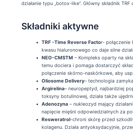
działanie typu „botox-like”. Główny składnik TRF
Składniki aktywne
TRF -Time Reverse Facto
r- połączenie
kwasu hialuronowego co daje silne dzi
NEO-CMSTM
– Kompleks oparty na skł
temu dociera i pomaga dostarczyć skład
połączenie skórno-naskórkowe, aby usp
Oliosome Delivery
– technologia zamyka
Argirelina
– neuropeptyd, najbardziej pop
toksyny botulinowej, działa także ujęd
Adenozyna
– nukleozyd mający działani
napięcie mięśni odpowiedzialnych za 
Resweratrol
-chroni skórę przed szkodl
kolagenu. Działa antyoksydacyjnie, prz