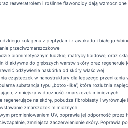
 oraz resweratrolem i roślinne flawonoidy dają wzmocnione 
 ludzkiego kolagenu z peptydami z awokado i białego łubinu
ałanie przeciwzmarszczkowe
adzie biomimetycznym ludzkiej matrycy lipidowej oraz skł
niki aktywne do głębszych warstw skóry oraz regeneruje j
rawnić odżywienie naskórka od skóry właściwej
nia cząsteczek w nanostruktury dla lepszego przenikania
ularna substancja typu „botox-like”, która rozluźnia napięc
rniająco, zmniejsza widoczność zmarszczek mimicznych
e regenerujące na skórę, pobudza fibroblasty i wyrównuje 
powstawanie zmarszczek mimicznych
iwym promieniowaniem UV, poprawia jej odporność przez ha
eciwzapalnie, zmniejsza zaczerwienienie skóry. Poprawia p