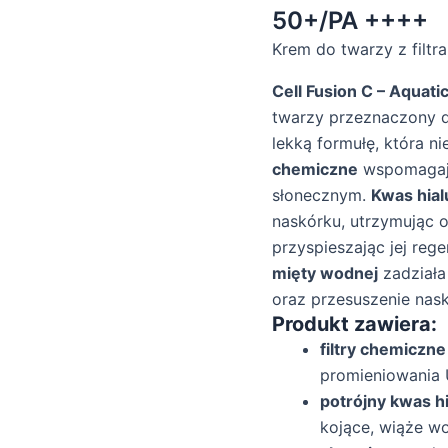
50+/PA ++++
Krem do twarzy z filtr
Cell Fusion C – Aqua
twarzy przeznaczony dl
lekką formułę, która n
chemiczne
wspomagają
słonecznym.
Kwas hial
naskórku, utrzymując 
przyspieszając jej reg
mięty wodnej
zadziała
oraz przesuszenie nask
Produkt zawiera:
filtry chemiczne
promieniowania 
potrójny kwas h
kojące, wiąże wo