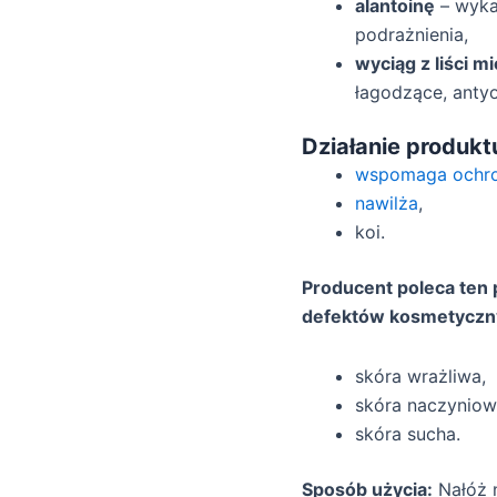
alantoinę
– wykaz
podrażnienia,
wyciąg z liści m
łagodzące, anty
Działanie produkt
wspomaga ochro
nawilża
,
koi.
Producent poleca ten 
defektów kosmetyczn
skóra wrażliwa,
skóra naczyniow
skóra sucha.
Sposób użycia:
Nałóż n