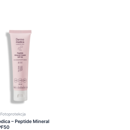
 Fotoprotekcja
ica – Peptide Mineral
PF50