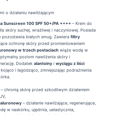
ami o działaniu nawilżającym
tica Sunscreen 100 SPF 50+/PA ++++
– Krem do
a skóry suchej, wrażliwej i naczyniowej. Posiada
ie pozostawia białych smug. Zawiera
filtry
ce ochronę skóry przed promieniowaniem
uronowy w trzech postaciach
wiąże wodę w
optymalny poziom nawilżenia skóry i
enerację. Dodatek
alantoiny
i
wyciągu z liści
 kojąco i łagodząco, zmniejszając podrażnienia
órka.
– chronią skórę przed szkodliwym działaniem
UV,
ialuronowy
– działanie nawilżające, regenerujące,
dę w naskórku, ujędrnia, uelastycznia,