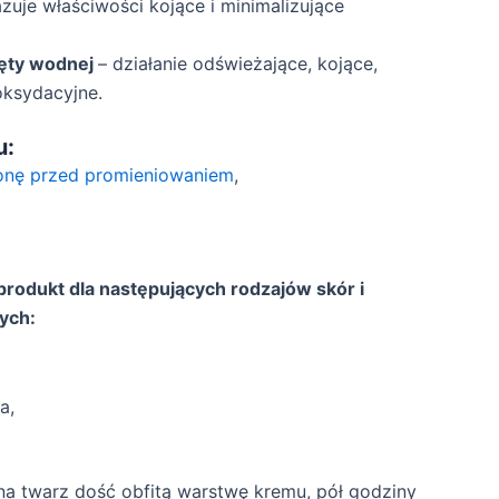
uje właściwości kojące i minimalizujące
ięty wodnej
– działanie odświeżające, kojące,
oksydacyjne.
u:
nę przed promieniowaniem
,
produkt dla następujących rodzajów skór i
ych:
a,
a twarz dość obfitą warstwę kremu, pół godziny